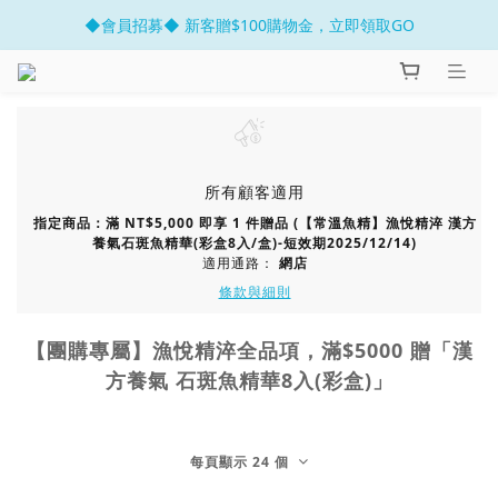
◆會員招募◆ 新客贈$100購物金，立即領取GO
官網開幕慶 滿千折百!!
◆LINE@好友◆加入官方LINE@贈$50！
官網開幕慶 滿千折百!!
所有顧客適用
指定商品：滿 NT$5,000 即享 1 件贈品 (【常溫魚精】漁悅精淬 漢方
養氣石斑魚精華(彩盒8入/盒)-短效期2025/12/14)
適用通路：
網店
條款與細則
【團購專屬】漁悅精淬全品項，滿$5000 贈「漢
方養氣 石斑魚精華8入(彩盒)」
每頁顯示 24 個