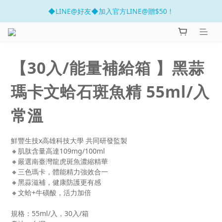
◆LINE@好友◆加入官方LINE@贈$50！
官網開幕慶 滿千折百!!
官網開幕慶 滿千折百!!
【30入/能量補給箱 】黑蒜
瑪卡文蛤石斑魚精 55ml/入
常溫
鮮豐生技x高雄科技大學 共同研發監製
🔸肌肽含量高達109mg/100ml
🔸嚴選南臺灣龍虎斑魚濃縮精華
🔸三色瑪卡，體能精力強效合一
🔸黑蒜滋補，健康防護更有感
🔸文蛤+牛磺酸，活力加倍
規格：55ml/入，30入/箱