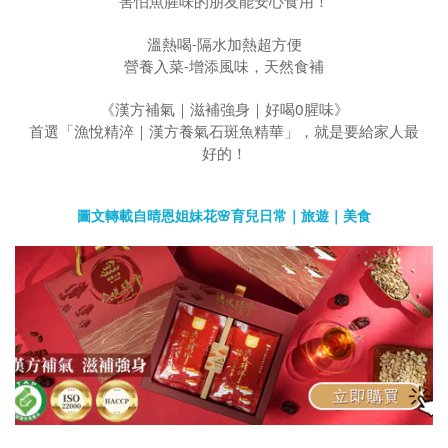
害怕魚腥味的朋友能安心食用！
溫熱喝-隔水加熱超方便
營養入菜-增添風味，天然食補
《漢方補氣｜滋補強身｜好喝0腥味》
首選「漁悅精淬｜漢方養氣石斑魚精華」，就是要給家人最
好的！
圖文轉載自晴恩姐妹花🌸育兒日常｜旅遊｜美食