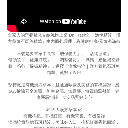
全家人的營養補充交給漁悅上桌 Dr. Fresh的「漁悅精淬｜漢
方養氣石斑魚精華」由內而外調理，為健康打底·元氣滿滿👍
不管是要幫家中長輩「增強體力」、「活絡循環」
幫助孩子「健康打底」、「調整體質」、媽媽「產後補充營
養」爸爸「提振精神」，選擇「漁悅精淬｜漢方養氣石斑魚
精華」就對了💪🏻
堅持嚴選有機漢方草本，且通過歐盟及美國的有機認證，經
SGS檢驗安全無毒、無重金屬、無農藥、無賀爾蒙殘留，健
康層層把關，食安品質好安心
🌿 四大漢方草本 🌿
有機枸杞、有機紅棗、有機黃耆、有機當歸
滴滴珍貴龍膽石斑精淬，美味好入口，枸杞紅棗香氣四溢，